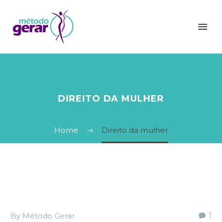
DIREITO DA MULHER
Home
Direito da mulher
By Método Gerar
1