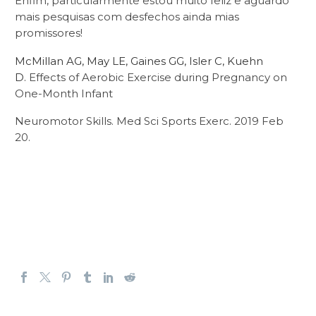
Enfim, particularmente estou muito feliz e aguardo
mais pesquisas com desfechos ainda mias
promissores!
McMillan AG
,
May LE
,
Gaines GG
,
Isler C
,
Kuehn
D.
Effects of Aerobic
Exercise
during
Pregnancy
on
One-Month Infant
Neuromotor Skills.
Med Sci Sports Exerc. 2019 Feb
20.