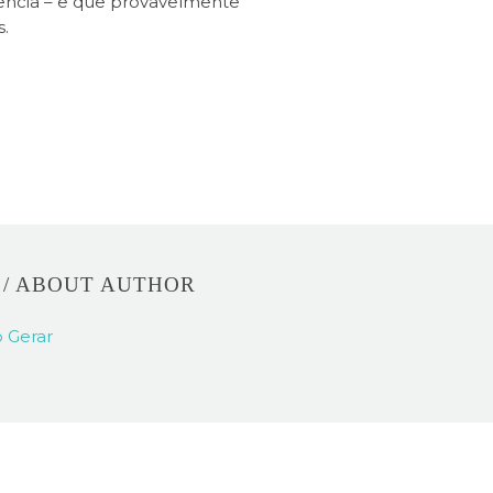
lência – e que provavelmente
s.
R
/ ABOUT AUTHOR
 Gerar