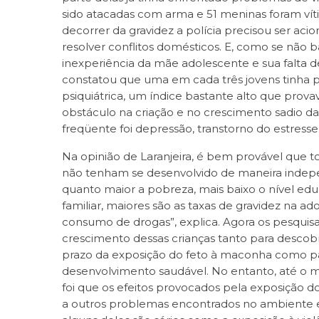
sido atacadas com arma e 51 meninas foram víti
decorrer da gravidez a polícia precisou ser aci
resolver conflitos domésticos. E, como se não 
inexperiência da mãe adolescente e sua falta 
constatou que uma em cada três jovens tinh
psiquiátrica, um índice bastante alto que pro
obstáculo na criação e no crescimento sadio da
freqüente foi depressão, transtorno do estress
Na opinião de Laranjeira, é bem provável que 
não tenham se desenvolvido de maneira indep
quanto maior a pobreza, mais baixo o nível ed
familiar, maiores são as taxas de gravidez na ad
consumo de drogas”, explica. Agora os pesqu
crescimento dessas crianças tanto para descobri
prazo da exposição do feto à maconha como para
desenvolvimento saudável. No entanto, até o 
foi que os efeitos provocados pela exposição
a outros problemas encontrados no ambiente em