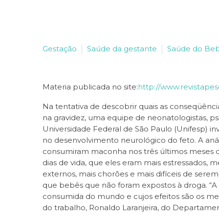
Gestação
Saúde da gestante
Saúde do Be
Materia publicada no site:
http://www.revistapes
Na tentativa de descobrir quais as conseqüên
na gravidez, uma equipe de neonatologistas, psi
Universidade Federal de São Paulo (Unifesp) in
no desenvolvimento neurológico do feto. A aná
consumiram maconha nos três últimos meses de
dias de vida, que eles eram mais estressados, m
externos, mais chorões e mais difíceis de sere
que bebês que não foram expostos à droga. “A 
consumida do mundo e cujos efeitos são os me
do trabalho, Ronaldo Laranjeira, do Departament