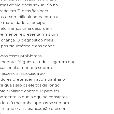
mas de violência sexual. Só no
onada em 21 ocasiões para
bastassem dificuldades, como a
de maturidade, a equipe
a pelo menos uma desordem
vavelmente representa mais um
 criança. O diagnóstico mais
e pós-traumático e ansiedade.
todos esses problemas
endente. “Alguns estudos sugerem que
ucacional e menor o suporte
olescência, associada ao
isadores pretendem acompanhar o
r quais são os efeitos de longo
 auxiliar e contribuir para seu
momento, o que a equipe constatou
 do feto à maconha apenas se somam
 que essas crianças irão crescer –