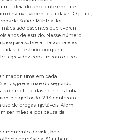
er uma idéia do ambiente em que
 um desenvolvimento saudável. O perfil,
rnos de Saúde Pública, foi
28 mães adolescentes que tiveram
 dois anos de estudo. Nesse número
da pesquisa sobre a maconha e as
cluídas do estudo porque não
te a gravidez consumiram outros
sanimador: uma em cada
15 anos, já era mãe do segundo
ais de metade das meninas tinha
urante a gestação, 294 contaram
 uso de drogas injetáveis. Além
am ser mães e por causa da
tro momento da vida, boa
iolência doméstica, 81 tinham