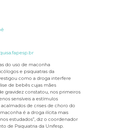
bê
quisa.fapesp.br
cias do uso de maconha
cólogos e psiquiatras da
vestigou como a droga interfere
lise de bebês cujas mães
 gravidez constatou, nos primeiros
enos sensíveis a estímulos
m acalmados de crises de choro do
maconha é a droga ilícita mais
nos estudados”, diz o coordenador
o de Psiquiatria da Unifesp.