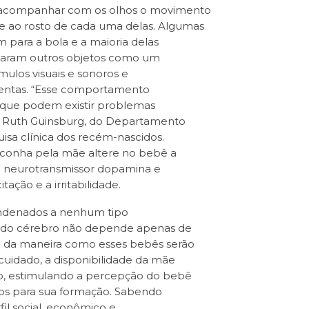
 acompanhar com os olhos o movimento
 ao rosto de cada uma delas. Algumas
para a bola e a maioria delas
lizaram outros objetos como um
mulos visuais e sonoros e
tentas. “Esse comportamento
ca que podem existir problemas
a Ruth Guinsburg, do Departamento
isa clínica dos recém-nascidos.
conha pela mãe altere no bebê a
o neurotransmissor dopamina e
ação e a irritabilidade.
ondenados a nenhum tipo
o do cérebro não depende apenas de
e da maneira como esses bebês serão
cuidado, a disponibilidade da mãe
to, estimulando a percepção do bebê
vos para sua formação. Sabendo
fil social, econômico e