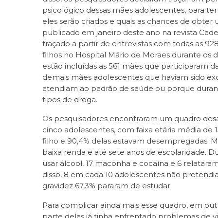
psicológico dessas mães adolescentes, para t
eles serão criados e quais as chances de obter
publicado em janeiro deste ano na revista Cade
traçado a partir de entrevistas com todas as 9
filhos no Hospital Mário de Moraes durante os
estão incluídas as 561 mães que participaram 
demais mães adolescentes que haviam sido ex
atendiam ao padrão de saúde ou porque duran
tipos de droga.
Os pesquisadores encontraram um quadro de
cinco adolescentes, com faixa etária média de 
filho e 90,4% delas estavam desempregadas. M
baixa renda e até sete anos de escolaridade. D
usar álcool, 17 maconha e cocaína e 6 relataram
disso, 8 em cada 10 adolescentes não pretendi
gravidez 67,3% pararam de estudar.
Para complicar ainda mais esse quadro, em ou
parte delas já tinha enfrentado problemas de v