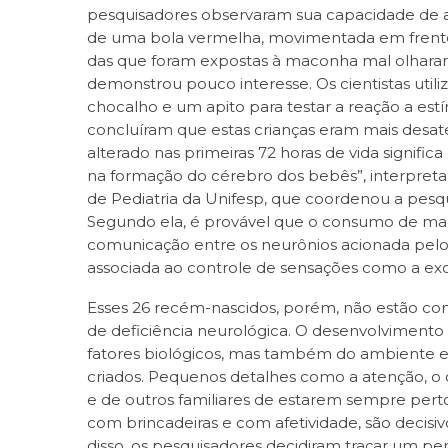
pesquisadores observaram sua capacidade de
de uma bola vermelha, movimentada em frente
das que foram expostas à maconha mal olharam 
demonstrou pouco interesse. Os cientistas uti
chocalho e um apito para testar a reação a estí
concluíram que estas crianças eram mais desa
alterado nas primeiras 72 horas de vida signifi
na formação do cérebro dos bebês”, interpret
de Pediatria da Unifesp, que coordenou a pesqu
Segundo ela, é provável que o consumo de ma
comunicação entre os neurônios acionada pel
associada ao controle de sensações como a excit
Esses 26 recém-nascidos, porém, não estão c
de deficiência neurológica. O desenvolviment
fatores biológicos, mas também do ambiente 
criados. Pequenos detalhes como a atenção, o 
e de outros familiares de estarem sempre per
com brincadeiras e com afetividade, são decisi
disso, os pesquisadores decidiram traçar um per