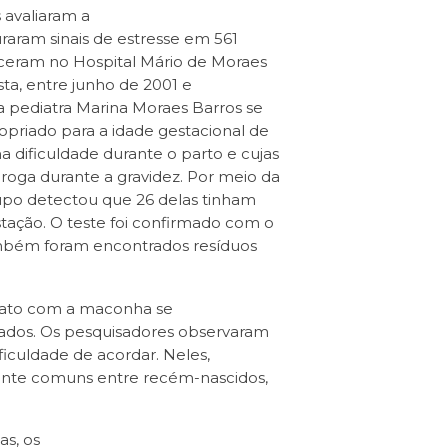
 avaliaram a
raram sinais de estresse em 561
sceram no Hospital Mário de Moraes
ista, entre junho de 2001 e
 pediatra Marina Moraes Barros se
riado para a idade gestacional de
dificuldade durante o parto e cujas
oga durante a gravidez. Por meio da
rupo detectou que 26 delas tinham
ação. O teste foi confirmado com o
também foram encontrados resíduos
tato com a maconha se
sados. Os pesquisadores observaram
iculdade de acordar. Neles,
ante comuns entre recém-nascidos,
as, os