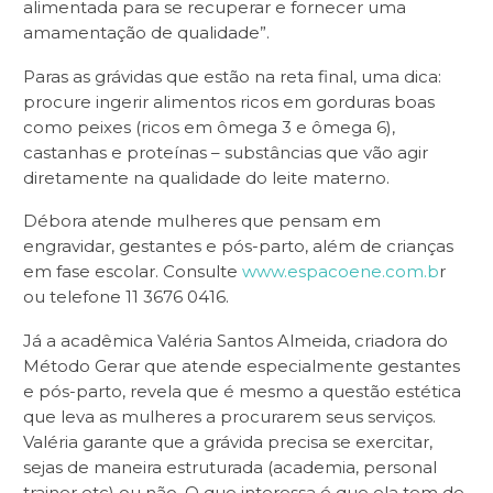
alimentada para se recuperar e fornecer uma
amamentação de qualidade”.
Paras as grávidas que estão na reta final, uma dica:
procure ingerir alimentos ricos em gorduras boas
como peixes (ricos em ômega 3 e ômega 6),
castanhas e proteínas – substâncias que vão agir
diretamente na qualidade do leite materno.
Débora atende mulheres que pensam em
engravidar, gestantes e pós-parto, além de crianças
em fase escolar. Consulte
www.espacoene.com.b
r
ou telefone 11 3676 0416.
Já a acadêmica Valéria Santos Almeida, criadora do
Método Gerar que atende especialmente gestantes
e pós-parto, revela que é mesmo a questão estética
que leva as mulheres a procurarem seus serviços.
Valéria garante que a grávida precisa se exercitar,
sejas de maneira estruturada (academia, personal
trainer etc) ou não. O que interessa é que ela tem de