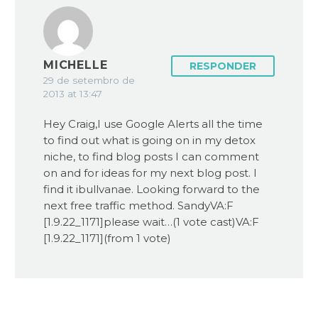
MICHELLE
RESPONDER
29 de setembro de
2013 at 13:47
Hey Craig,I use Google Alerts all the time
to find out what is going on in my detox
niche, to find blog posts I can comment
on and for ideas for my next blog post. I
find it ibullvanae. Looking forward to the
next free traffic method. SandyVA:F
[1.9.22_1171]please wait…(1 vote cast)VA:F
[1.9.22_1171](from 1 vote)