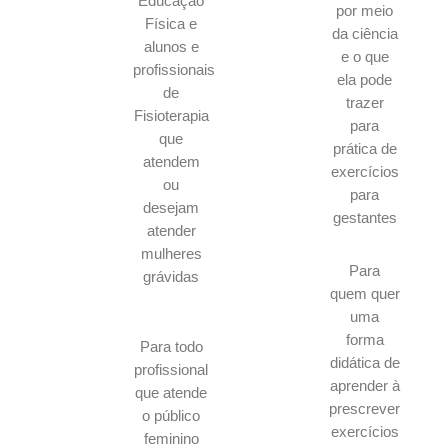
Educação
por meio
Física e
da ciência
alunos e
e o que
profissionais
ela pode
de
trazer
Fisioterapia
para
que
prática de
atendem
exercícios
ou
para
desejam
gestantes
atender
mulheres
Para
grávidas
quem quer
uma
forma
Para todo
didática de
profissional
aprender à
que atende
prescrever
o público
exercícios
feminino